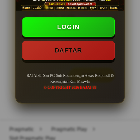
BONUS NEW MEMBER UP TO 200%
Min Depo Rp. 10.000
LOGIN
Min WD Rp 25.000
RTP PG SOFT GACOR HARI INI
DAFTAR
LOGIN
DAFTAR
BAJAI89: Slot PG Soft Resmi dengan Akses Responsif &
Kesempatan Raih Maxwin
© COPYRIGHT 2026 BAJAI 89
Layer Popup Close
Pragmatic
>
Pragmatic Play
>
Slot Pragmatic Play